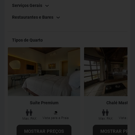
Serviços Gerais
Restaurantes e Bares
Tipos de Quarto
Suíte Premium
Chalé Master I
Vista para a Praia
Vista para 
Max. PAX
Max. PAX
MOSTRAR PREÇOS
MOSTRAR PREÇ