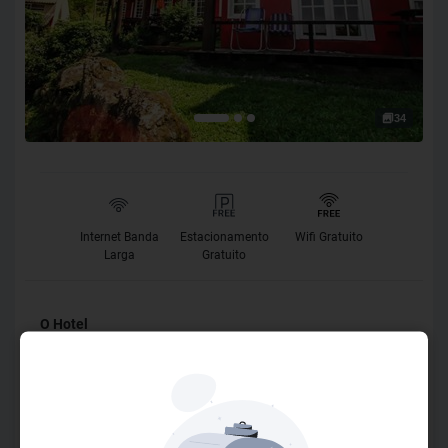
34
Internet Banda
Estacionamento
Wifi Gratuito
Larga
Gratuito
O Hotel
Idealizada pelo inglês John M. Swan, a Pousada dos
Ingleses possuem chalés rústicos, mobiliados e
aconchegantes, sendo um excelente local para quem está
em busca de tranquilidade junto a uma das mais belas