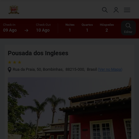
Check-In
Check-Out
Noites
Quartos
Hóspedes
09 Ago
10 Ago
1
1
2
Editar
Pousada dos Ingleses
Rua da Praia, 50
,
Bombinhas
,
88215-000
,
Brasil
(
Ver no Mapa
)