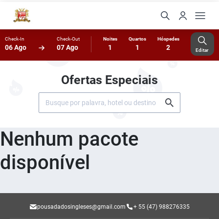
Check-In
Check-Out
Noites
Quartos
Hóspedes
06 Ago
07 Ago
1
1
2
Editar
Ofertas Especiais
Nenhum pacote
disponível
pousadadosingleses@gmail.com
+ 55 (47) 988276335