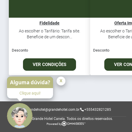
Fidelidade
Oferta Im
Ao escolher o Tarifário: Tarifa site.
Ao escolher o Tarif
Beneficie de um descon...
Beneficie de 
Desconto
Desconto
VER CONDIÇÕES
VER CO
x
Alguma dúvida?
Clique aqui!
grandehotel@grandehotel.com.br
+555432821285
© 2026 Grande Hotel Canela.
Todos os direitos reservados.
Powered by