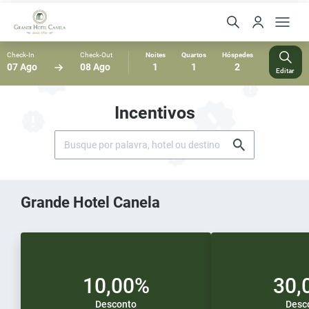
Check-In
Check-Out
Noites
Quartos
Hóspedes
07 Ago
08 Ago
1
1
2
Editar
Incentivos
Grande Hotel Canela
10,00%
30,
Desconto
Desc