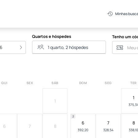
Minhas busc
Quartos e hóspedes
Tenho um có
26
QUI
SEX
SÁB
DOM
SEG
TER
1
1
375,3
2
6
7
8
6
7
8
392,20
328,54
338,1