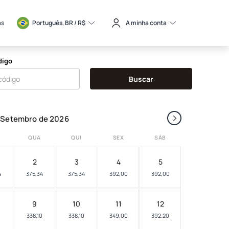
as
Português, BR / 
R$
A minha conta
digo
Buscar
›
Setembro de 2026
QUA
QUI
SEX
SÁB
2
3
4
5
4
375,34
375,34
392,00
392,00
9
10
11
12
0
338,10
338,10
349,00
392,20