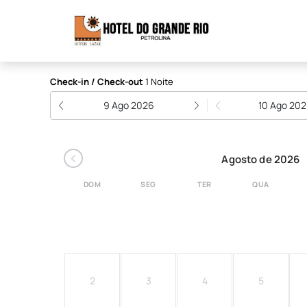
Hotel do Grande Rio
Check-in / Check-out
1 Noite
9 Ago 2026
10 Ago 20
‹
Agosto de 2026
DOM
SEG
TER
QUA
2
3
4
5