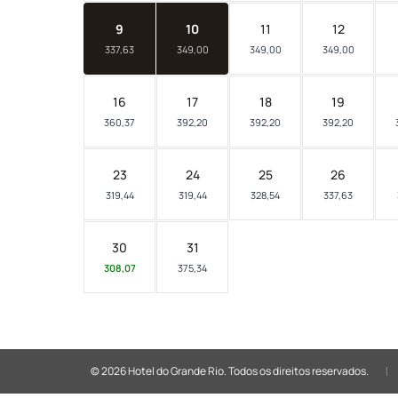
9
10
11
12
337,63
349,00
349,00
349,00
16
17
18
19
360,37
392,20
392,20
392,20
23
24
25
26
319,44
319,44
328,54
337,63
30
31
308,07
375,34
© 2026 Hotel do Grande Rio.
Todos os direitos reservados.