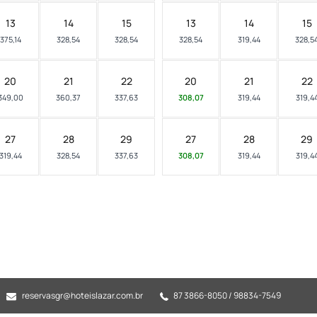
13
14
15
13
14
15
375,14
328,54
328,54
328,54
319,44
328,5
20
21
22
20
21
22
349,00
360,37
337,63
308,07
319,44
319,4
27
28
29
27
28
29
319,44
328,54
337,63
308,07
319,44
319,4
reservasgr@hoteislazar.com.br
87 3866-8050 / 98834-7549