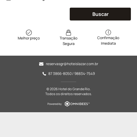
Buscar
Confirmação
Melhor preço
Transação
Imediata
Segura
reservasgr@hoteislazar.com.br
87 3866-8050 / 98834-7549
© 2026 Hotel do Grande Rio.
Todos os direitos reservados.
Powered by