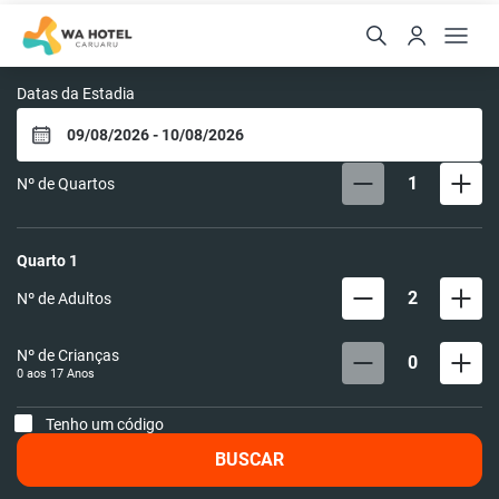
WA Hotel Caruaru
Datas da Estadia
1
Nº de Quartos
Quarto
1
2
Nº de Adultos
Nº de Crianças
0
0 aos
17
Anos
Tenho um código
BUSCAR