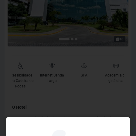
16
Acessibilidade
Internet Banda
SPA
Academia de
para Cadeira de
Larga
ginástica
Rodas
O Hotel
O WA Hotel é referência em hospedagem confortável e tem
ótima localização, avaliado como o melhor custo-benefício
da cidade por nossos clientes, 100% satisfeitos.