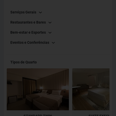
só para agilizar o seu tempo.
Serviços Gerais
A 2 minutos do centro econômico da cidade, o WA Hotel é a
Restaurantes e Bares
melhor opção em hospedagem executiva da região.
Bem-estar e Esportes
Eventos e Conferências
Tipos de Quarto