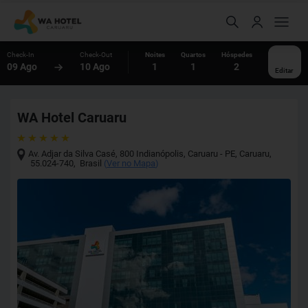
Check-In
Check-Out
Noites
Quartos
Hóspedes
09 Ago
10 Ago
1
1
2
Editar
WA Hotel Caruaru
Av. Adjar da Silva Casé, 800 Indianópolis, Caruaru - PE
,
Caruaru
,
55.024-740
,
Brasil
(
Ver no Mapa
)