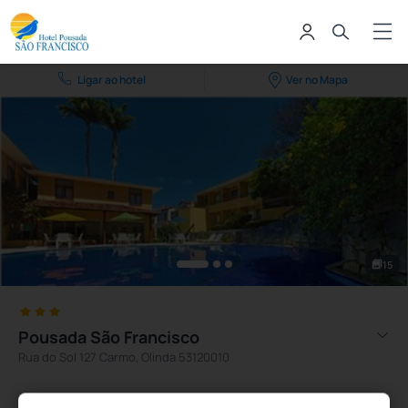
Ligar ao hotel
Ver no Mapa
15
Pousada São Francisco
Rua do Sol 127 Carmo, Olinda 53120010