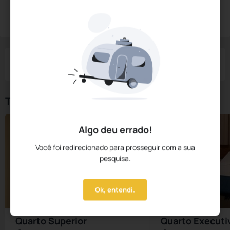
Reservar Agora
Check-in
Check-out
Noites
Quartos
Hóspedes
07 Ago
08 Ago
1
1
2
Tipos de Quarto
Algo deu errado!
Você foi redirecionado para prosseguir com a sua
pesquisa.
Ok, entendi.
Quarto Superior
Quarto Executi