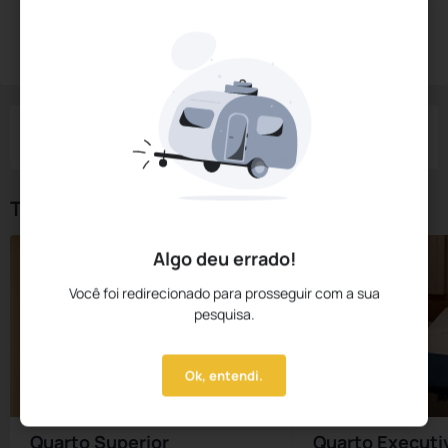
Diárias a partir de:
R$
247,
50
Reservar Agora
/noite
Impostos e taxas não inclusos
Check-in
Check-out
Noites
Quartos
Hóspedes
06 Ago
07 Ago
1
1
2
Tipos de Quarto
Algo deu errado!
Você foi redirecionado para prosseguir com a sua
pesquisa.
Ok, entendi.
Quarto Superior
Quarto Executi