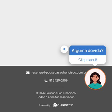
x
Alguma dúvida?
Clique aqui!
reservas@pousadasaofrancisco.com.br
81 3429-2109
© 2026 Pousada São Francisco.
Todos os direitos reservados.
Powered by