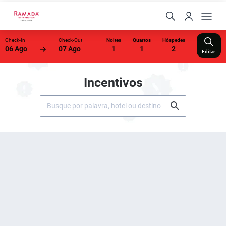
Check-In
Check-Out
Noites
Quartos
Hóspedes
06 Ago
07 Ago
1
1
2
Editar
Incentivos