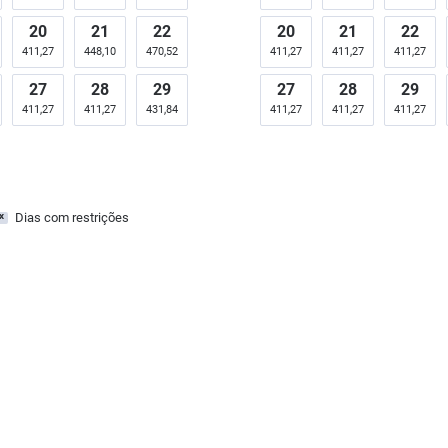
20
21
22
20
21
22
411,27
448,10
470,52
411,27
411,27
411,27
27
28
29
27
28
29
411,27
411,27
431,84
411,27
411,27
411,27
Dias com restrições
x