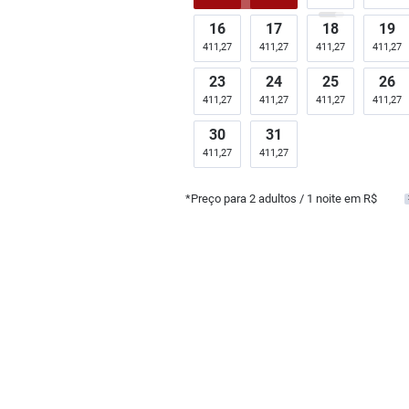
16
17
18
19
411,27
411,27
411,27
411,27
23
24
25
26
411,27
411,27
411,27
411,27
30
31
411,27
411,27
*Preço para
2
adultos
/ 1 noite em R$