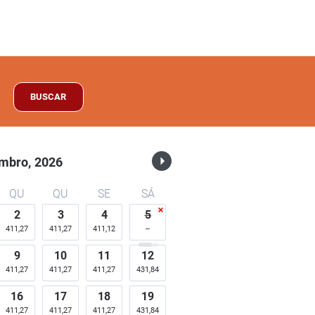
BUSCAR
mbro,
2026
QU
QU
SE
SÁ
2
3
4
5
411,27
411,27
411,12
9
10
11
12
411,27
411,27
411,27
431,84
16
17
18
19
411,27
411,27
411,27
431,84