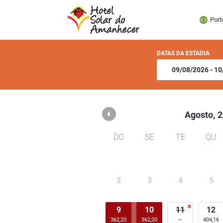
Hotel Solar do Amanhec
Port
DATAS DA ESTADIA
Agosto,
2
DO
SE
TE
QU
2
3
4
5
9
10
11
12
362,20
362,20
404,16