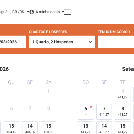
er
uguês , BR /
R$
A minha conta
QUARTOS E HÓSPEDES
TENHO UM CÓDIGO
026
Sete
QU
SE
SÁ
DO
SE
TE
1
1
411,27
6
7
8
6
7
8
411,27
411,27
13
14
15
13
14
15
404,16
404,16
458,35
411,27
411,27
411,27