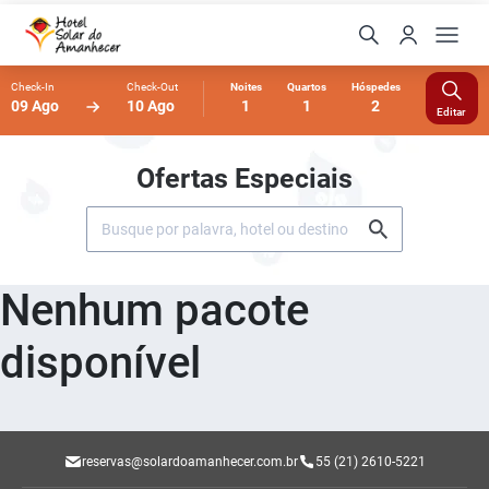
Check-In
Check-Out
Noites
Quartos
Hóspedes
09 Ago
10 Ago
1
1
2
Editar
Ofertas Especiais
Nenhum pacote
disponível
reservas@solardoamanhecer.com.br
55 (21) 2610-5221