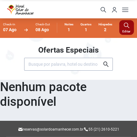
Check-In
Check-Out
Noites
Quartos
Hóspedes
07 Ago
08 Ago
1
1
2
Editar
Ofertas Especiais
Nenhum pacote
disponível
reservas@solardoamanhecer.com.br
55 (21) 2610-5221