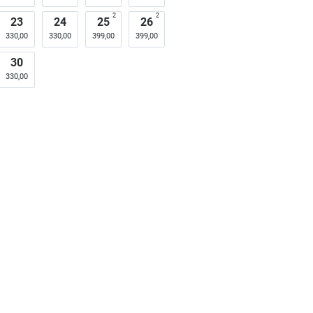
2
2
23
24
25
26
330,00
330,00
399,00
399,00
30
330,00