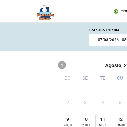
Pousada do Mar
Port
DATAS DA ESTADIA
Agosto,
2
DO
SE
TE
QU
2
3
4
5
9
10
11
12
320,00
320,00
320,00
336,00