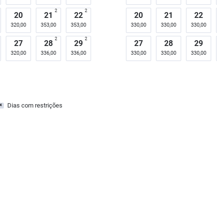
2
2
20
21
22
20
21
22
320,00
353,00
353,00
330,00
330,00
330,00
2
2
27
28
29
27
28
29
320,00
336,00
336,00
330,00
330,00
330,00
Dias com restrições
x