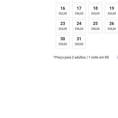
16
17
18
19
352,00
336,00
320,00
320,00
23
24
25
26
320,00
336,00
336,00
336,00
30
31
320,00
320,00
*Preço para
2
adultos
/ 1 noite em R$