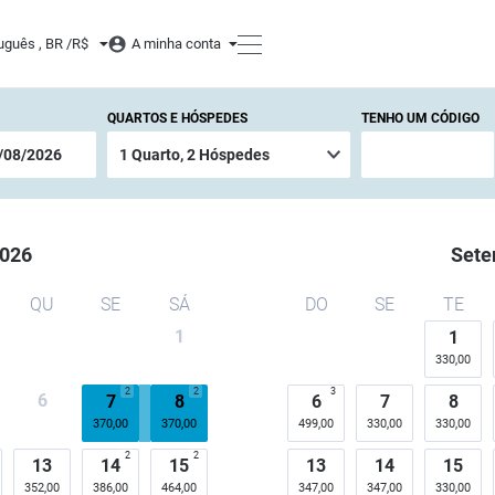
uguês , BR /
R$
A minha conta
QUARTOS E HÓSPEDES
TENHO UM CÓDIGO
026
Sete
QU
SE
SÁ
DO
SE
TE
1
1
330,00
2
2
3
6
7
8
6
7
8
370,00
370,00
499,00
330,00
330,00
2
2
13
14
15
13
14
15
352,00
386,00
464,00
347,00
347,00
330,00