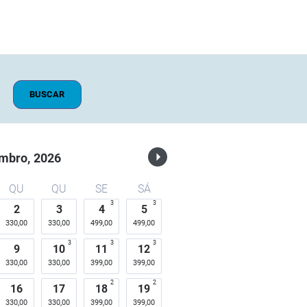
BUSCAR
mbro,
2026
QU
QU
SE
SÁ
3
3
2
3
4
5
330,00
330,00
499,00
499,00
3
3
3
9
10
11
12
330,00
330,00
399,00
399,00
2
2
16
17
18
19
330,00
330,00
399,00
399,00