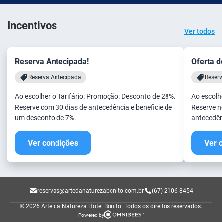
Incentivos
Ver todos
Reserva Antecipada!
Oferta d
Reserva Antecipada
Reserv
Ao escolher o Tarifário: Promoção: Desconto de 28%.
Ao escolh
Reserve com 30 dias de antecedência e beneficie de
Reserve n
um desconto de 7%.
antecedên
Ver condições
Ver 
reservas@artedanaturezabonito.com.br
(67) 2106-8454
© 2026 Arte da Natureza Hotel Bonito.
Todos os direitos reservados.
Powered by