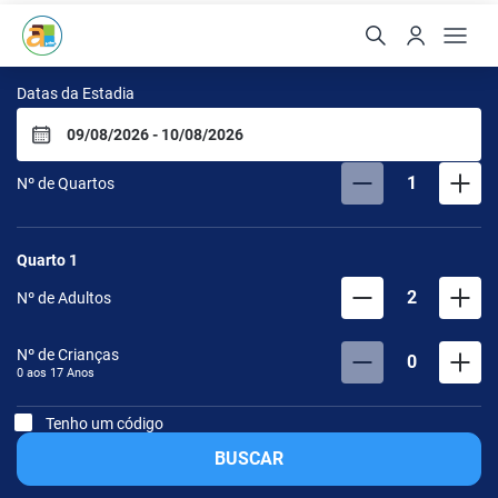
Arte da Natureza Hotel B
Datas da Estadia
1
Nº de Quartos
Quarto
1
2
Nº de Adultos
Nº de Crianças
0
0 aos
17
Anos
Tenho um código
BUSCAR