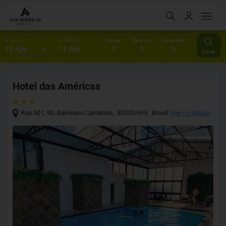
Check-In
Check-Out
Noites
Quartos
Hóspedes
10 Ago
11 Ago
1
1
2
Editar
Hotel das Américas
Rua 501, 90
,
Balneario Camboriu
,
88330-699
,
Brasil
(
Ver no Mapa
)