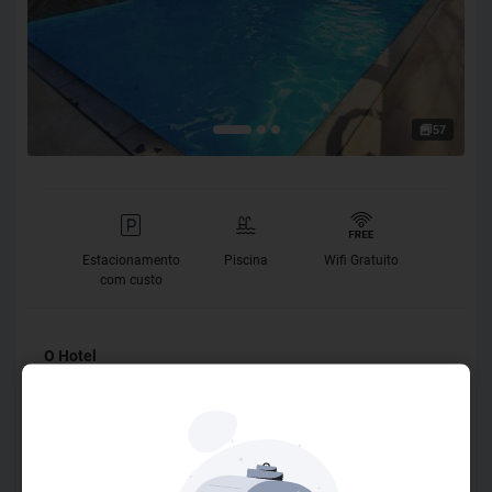
57
Estacionamento
Piscina
Wifi Gratuito
com custo
O Hotel
O Hotel das Américas está, estrategicamente, localizado na
rua 501 n 90, no centro da cidade de Balneário
Camboriú/SC. A rua é silenciosa e próxima às principais
avenidas, onde é possível encontrar restaurantes para