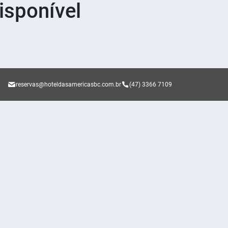
sponível
reservas@hoteldasamericasbc.com.br
(47) 3366 7109