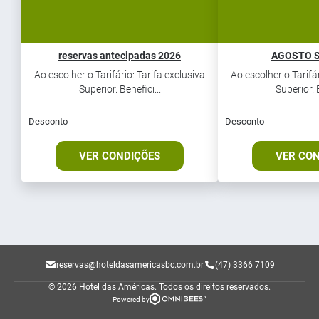
reservas antecipadas 2026
AGOSTO 
Ao escolher o Tarifário: Tarifa exclusiva
Ao escolher o Tarifár
Superior. Benefici...
Superior. B
Desconto
Desconto
VER CONDIÇÕES
VER CO
reservas@hoteldasamericasbc.com.br
(47) 3366 7109
© 2026 Hotel das Américas.
Todos os direitos reservados.
Powered by