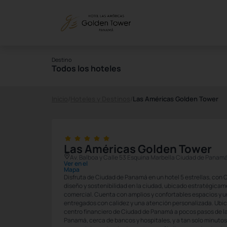
Destino
Todos los hoteles
Inicio
/
Hoteles y Destinos
/
Las Américas Golden Tower
Las Américas Golden Tower
Av. Balboa y Calle 53 Esquina Marbella Ciudad de Panamá
Ver en el
Mapa
Disfruta de Ciudad de Panamá en un hotel 5 estrellas, con C
diseño y sostenibilidad en la ciudad, ubicado estratégicame
comercial. Cuenta con amplios y confortables espacios y u
entregados con calidez y una atención personalizada. Ubi
centro financiero de Ciudad de Panamá a pocos pasos de la
Panamá, cerca de bancos y hospitales, y a tan solo minutos