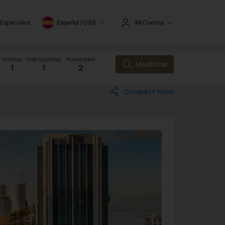
 Especiales
Español / 
US$
Mi Cuenta
Noches
Habitaciones
Huéspedes
Modificar
1
1
2
Compartir hotel