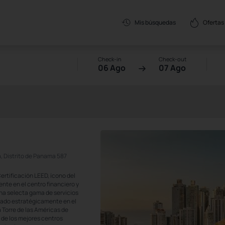
Ofertas
Mis búsquedas
Check-in
Check-out
06 Ago
07 Ago
, Distrito de Panama 587
ertificación LEED, ícono del
nte en el centro financiero y
na selecta gama de servicios
cado estratégicamente en el
 Torre de las Américas de
 de los mejores centros