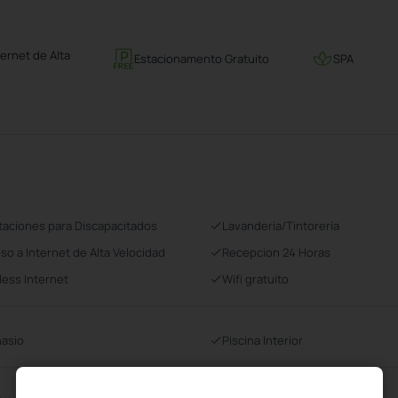
ernet de Alta
Estacionamento Gratuito
SPA
o
taciones para Discapacitados
Lavanderia/Tintorería
so a Internet de Alta Velocidad
Recepcion 24 Horas
less Internet
Wifi gratuito
asio
Piscina Interior