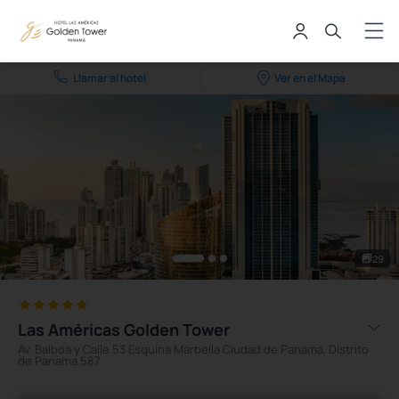
Llamar al hotel
Ver en el Mapa
29
Las Américas Golden Tower
Av. Balboa y Calle 53 Esquina Marbella Ciudad de Panamá, Distrito
de Panama 587