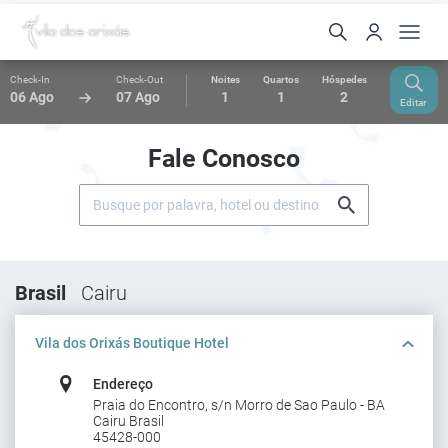
Check-In
Check-Out
Noites
Quartos
Hóspedes
06 Ago
07 Ago
1
1
2
Editar
Fale Conosco
Brasil
Cairu
Vila dos Orixás Boutique Hotel
Endereço
Praia do Encontro, s/n Morro de Sao Paulo - BA
Cairu Brasil
45428-000