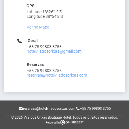
GPS
Latitude 13º26'12"S
Longitude 38º54'5"S
Ver no Mapa
Geral
+55 75 99803 3755
hotelviladosorixas@gmail.com
Reservas
+55 75 99803 3755
reservas@hotelviladosorixas.com
reservas@hotelviladosorixas.com
+55 75 99803 3755
© 2026 Vila dos Orixás Boutique Hotel.
Todos os direitos reservados.
Powered by