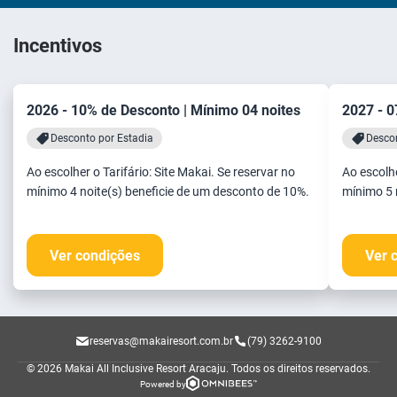
Incentivos
2026 - 10% de Desconto | Mínimo 04 noites
2027 - 0
Desconto por Estadia
Descon
Ao escolher o Tarifário: Site Makai. Se reservar no
Ao escolhe
mínimo 4 noite(s) beneficie de um desconto de 10%.
mínimo 5 
Ver condições
Ver 
reservas@makairesort.com.br
(79) 3262-9100
© 2026 Makai All Inclusive Resort Aracaju.
Todos os direitos reservados.
Powered by