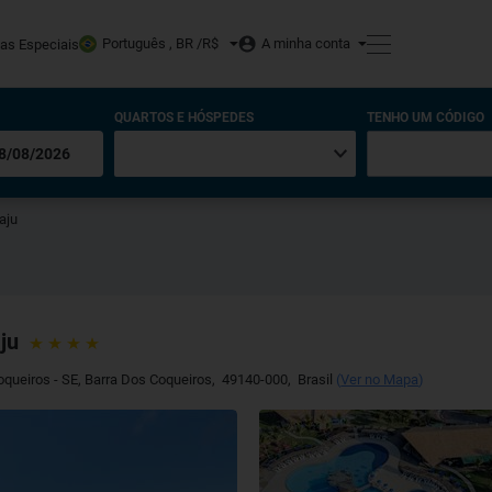
Português , BR /
R$
A minha conta
tas Especiais
QUARTOS E HÓSPEDES
TENHO UM CÓDIGO
aju
ju
Coqueiros - SE
,
Barra Dos Coqueiros
,
49140-000
,
Brasil
(
Ver no Mapa
)