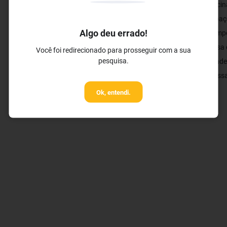
✓ Restaurante Buffet
✓ Piscin
✓ Serviços de Cocktails
✓ Espaç
Algo deu errado!
✓ Campo
✓ Mesa d
Você foi redirecionado para prosseguir com a sua
pesquisa.
✓ Academ
✓ Massa
Ok, entendi.