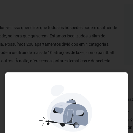
lusive! Isso quer dizer que todos os hóspedes podem usufruir de
tade, na hora que quiserem. Estamos localizados a 6km do
eia. Possuímos 208 apartamentos divididos em 4 categorias,
dem usufruir de mais de 10 atrações de lazer, como paintball,
re outros. À noite, oferecemos jantares temáticos e danceteria.
Restaurantes e Bares
Bem-est
✓ Bar
✓ SPA
✓ Restaurante
✓ Servi
✓ Restaurante Público
✓ Piscin