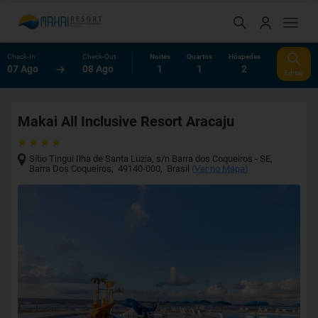
Check-In
Check-Out
Noites
Quartos
Hóspedes
07 Ago
08 Ago
1
1
2
Editar
Makai All Inclusive Resort Aracaju
Sítio Tingui Ilha de Santa Luzia, s/n Barra dos Coqueiros - SE
,
Barra Dos Coqueiros
,
49140-000
,
Brasil
(
Ver no Mapa
)