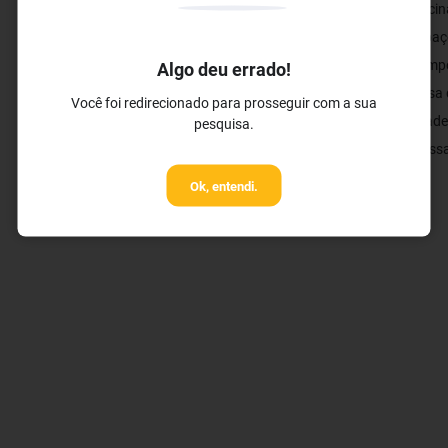
✓ Restaurante Buffet
✓ Piscin
✓ Serviços de Cocktails
✓ Espaç
✓ Campo
Algo deu errado!
✓ Mesa d
Você foi redirecionado para prosseguir com a sua
✓ Academ
pesquisa.
✓ Massa
Ok, entendi.