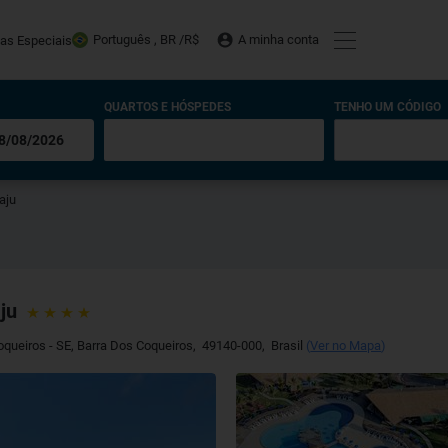
Português , BR /
R$
A minha conta
tas Especiais
QUARTOS E HÓSPEDES
TENHO UM CÓDIGO
aju
ju
Coqueiros - SE
,
Barra Dos Coqueiros
,
49140-000
,
Brasil
(
Ver no Mapa
)