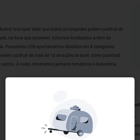
lusive! Isso quer dizer que todos os hóspedes podem usufruir de
tade, na hora que quiserem. Estamos localizados a 6km do
eia. Possuímos 208 apartamentos divididos em 4 categorias,
dem usufruir de mais de 10 atrações de lazer, como paintball,
re outros. À noite, oferecemos jantares temáticos e danceteria.
Restaurantes e Bares
Bem-est
✓ Bar
✓ SPA
✓ Restaurante
✓ Servi
✓ Restaurante Público
✓ Piscin