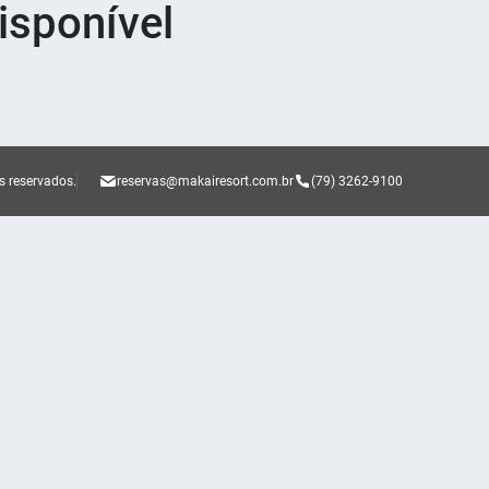
sponível
s reservados.
reservas@makairesort.com.br
(79) 3262-9100