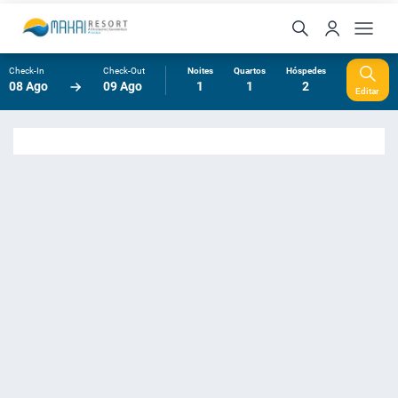
Check-In
Check-Out
Noites
Quartos
Hóspedes
08 Ago
09 Ago
1
1
2
Editar