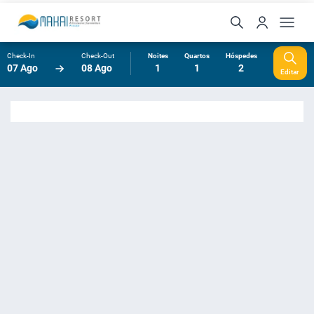
Check-In
Check-Out
Noites
Quartos
Hóspedes
07 Ago
08 Ago
1
1
2
Editar