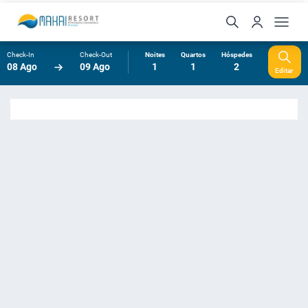
Check-In
Check-Out
Noites
Quartos
Hóspedes
08 Ago
09 Ago
1
1
2
Editar