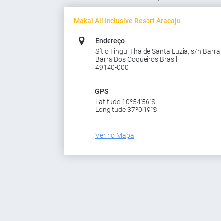
Makai All Inclusive Resort Aracaju
Endereço
Sítio Tingui Ilha de Santa Luzia, s/n Barr
Barra Dos Coqueiros Brasil
49140-000
GPS
Latitude 10º54'56"S
Longitude 37º0'19"S
Ver no Mapa