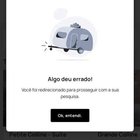
Reservar Agora
Check-in
Check-out
Noites
Quartos
Hóspedes
06 Ago
07 Ago
1
1
2
Tipos de Quarto
Algo deu errado!
Você foi redirecionado para prosseguir com a sua
pesquisa.
Ok, entendi.
Petite Colline - Suíte
Grande Colline 