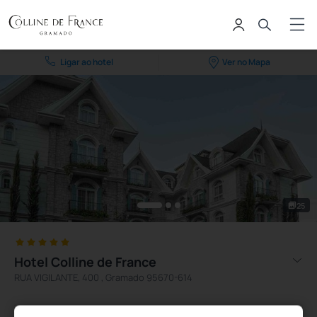
Ligar ao hotel
Ver no Mapa
25
Hotel Colline de France
RUA VIGILANTE, 400 , Gramado 95670-614