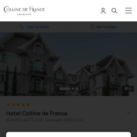
Ligar ao hotel
Ver no Mapa
25
Hotel Colline de France
RUA VIGILANTE, 400 , Gramado 95670-614