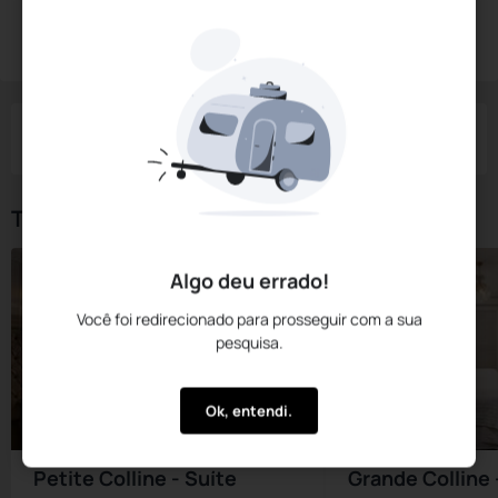
Reservar Agora
Check-in
Check-out
Noites
Quartos
Hóspedes
06 Ago
07 Ago
1
1
2
Tipos de Quarto
Algo deu errado!
Você foi redirecionado para prosseguir com a sua
pesquisa.
Ok, entendi.
Petite Colline - Suíte
Grande Colline 