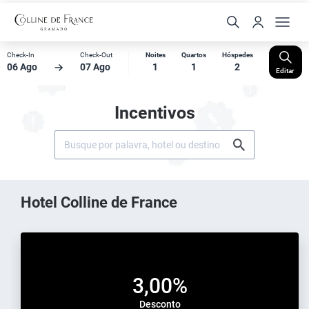
Check-In
Check-Out
Noites
Quartos
Hóspedes
06 Ago
07 Ago
1
1
2
Editar
Incentivos
Hotel Colline de France
3,00%
Desconto