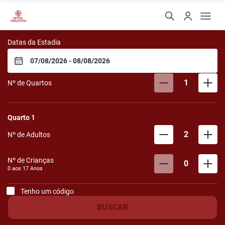
Hotel Geranium
Datas da Estadia
1
Nº de Quartos
Quarto
1
2
Nº de Adultos
Nº de Crianças
0
0 aos
17
Anos
Tenho um código
BUSCAR