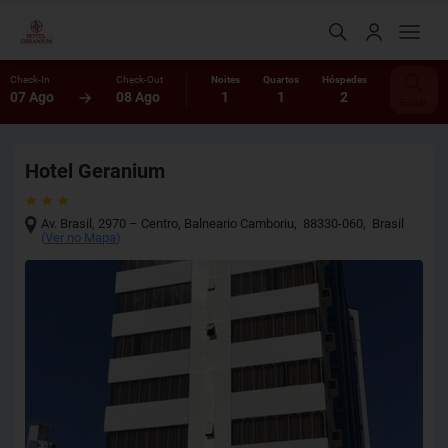
Check-In
Check-Out
Noites
Quartos
Hóspedes
07 Ago
08 Ago
1
1
2
Editar
Hotel Geranium
Av. Brasil, 2970 – Centro
,
Balneario Camboriu
,
88330-060
,
Brasil
(
Ver no Mapa
)