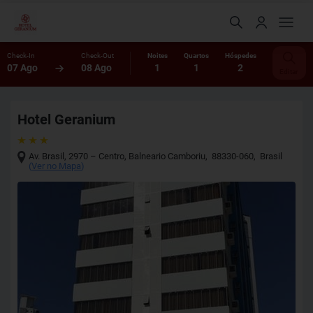
Check-In
Check-Out
Noites
Quartos
Hóspedes
07 Ago
08 Ago
1
1
2
Editar
Hotel Geranium
Av. Brasil, 2970 – Centro
,
Balneario Camboriu
,
88330-060
,
Brasil
(
Ver no Mapa
)