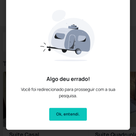
Reservar Agora
Check-in
Check-out
Noites
Quartos
Hóspedes
08 Ago
09 Ago
1
1
2
Tipos de Quarto
Algo deu errado!
Você foi redirecionado para prosseguir com a sua
pesquisa.
Ok, entendi.
Suíte Casal
Suíte Quadrupl