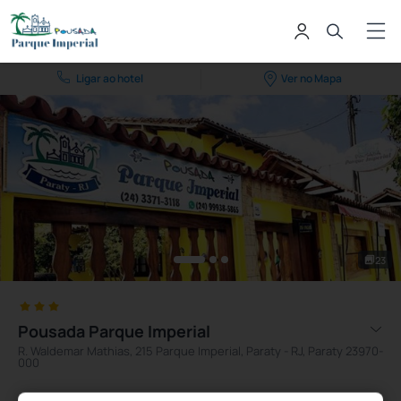
Ligar ao hotel
Ver no Mapa
23
Pousada Parque Imperial
R. Waldemar Mathias, 215 Parque Imperial, Paraty - RJ, Paraty 23970-
000