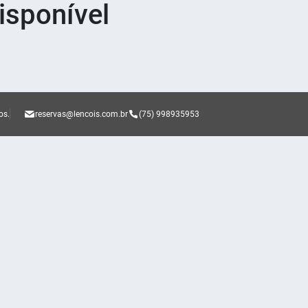
sponível
os.
reservas@lencois.com.br
(75) 998935953