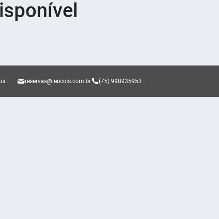
sponível
os.
reservas@lencois.com.br
(75) 998935953