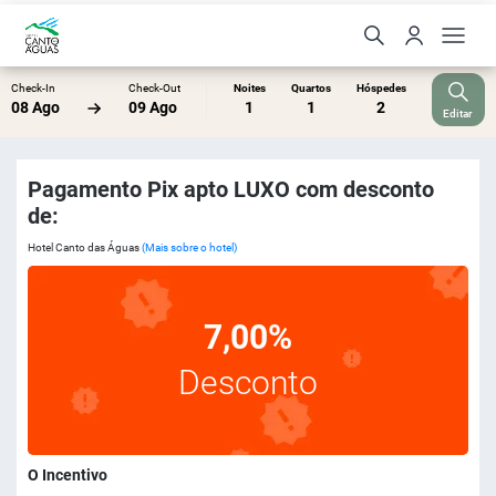
Check-In
Check-Out
Noites
Quartos
Hóspedes
08 Ago
09 Ago
1
1
2
Editar
Pagamento Pix apto LUXO com desconto
de:
Hotel Canto das Águas
(Mais sobre o hotel)
7,00%
Desconto
O Incentivo