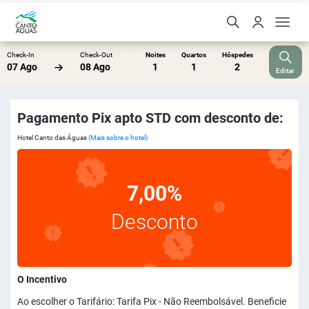
Check-In
Check-Out
Noites
Quartos
Hóspedes
07 Ago
08 Ago
1
1
2
Editar
Pagamento Pix apto STD com desconto de:
Hotel Canto das Águas
(Mais sobre o hotel)
7,00%
Desconto
O Incentivo
Ao escolher o Tarifário: Tarifa Pix - Não Reembolsável. Beneficie