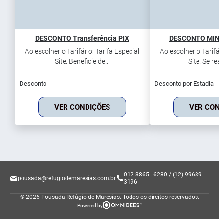
DESCONTO Transferência PIX
DESCONTO MIN 
Ao escolher o Tarifário: Tarifa Especial
Ao escolher o Tarifá
Site. Beneficie de...
Site. Se re
Desconto
Desconto por Estadia
VER CONDIÇÕES
VER CO
012 3865 - 6280 / (12) 99639-
pousada@refugiodemaresias.com.br
3196
© 2026 Pousada Refúgio de Maresias.
Todos os direitos reservados.
Powered by