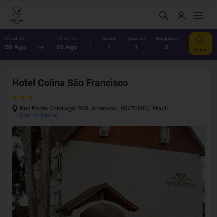
Check-In
Check-Out
Noites
Quartos
Hóspedes
08 Ago
09 Ago
1
1
2
Editar
Hotel Colina São Francisco
Rua Pedro Candiago, 993
,
Gramado
,
95670000
,
Brasil
(
Ver no Mapa
)