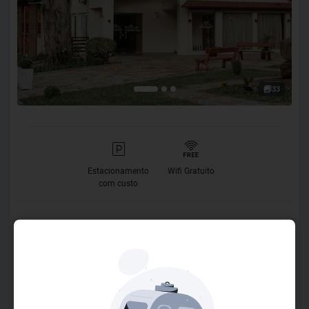
33
Estacionamento
Wifi Gratuito
com custo
O Hotel
O Hotel Colina São Francisco fica em um bairro tranquilo de
Gramado, a menos de 1 km do centro da cidade, localizado
em meio a uma área verde rodeado por árvores antigas. A