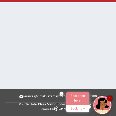
×
Best price
reservas@hotelplazamayor.com.br
011 36296900
1
here!
© 2026 Hotel Plaza Mayor.
Todos os direitos reservados.
Book now
Powered by