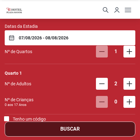
Hotel Plaza Mayor
Datas da Estadia
1
Nº de Quartos
Quarto
1
2
Nº de Adultos
Nº de Crianças
0
0 aos
17
Anos
Tenho um código
BUSCAR