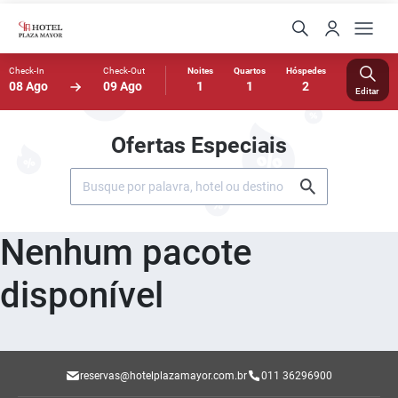
Check-In
Check-Out
Noites
Quartos
Hóspedes
08 Ago
09 Ago
1
1
2
Editar
Ofertas Especiais
Nenhum pacote
disponível
reservas@hotelplazamayor.com.br
011 36296900