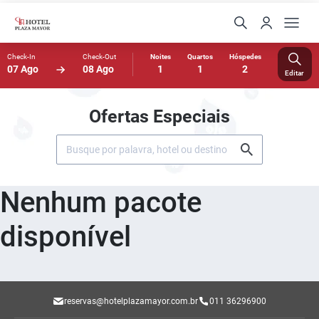
Check-In
Check-Out
Noites
Quartos
Hóspedes
07 Ago
08 Ago
1
1
2
Editar
Ofertas Especiais
Nenhum pacote
disponível
reservas@hotelplazamayor.com.br
011 36296900