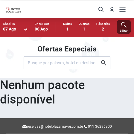
Check-In
Check-Out
Noites
Quartos
Hóspedes
07 Ago
08 Ago
1
1
2
Editar
Ofertas Especiais
Nenhum pacote
disponível
reservas@hotelplazamayor.com.br
011 36296900