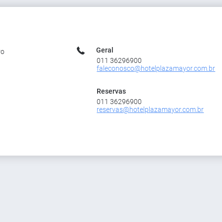
Geral
ro
011 36296900
faleconosco@hotelplazamayor.com.br
Reservas
011 36296900
reservas@hotelplazamayor.com.br