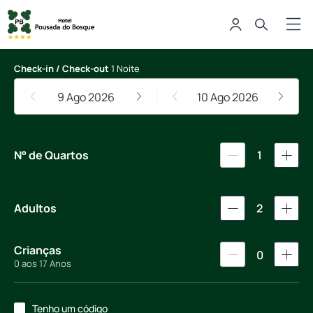
Hotel Pousada do Bosque Ponta 
Check-in / Check-out
1 Noite
9 Ago 2026
10 Ago 2026
N° de Quartos
1
Adultos
2
Crianças
0
0 aos 17 Anos
Tenho um código